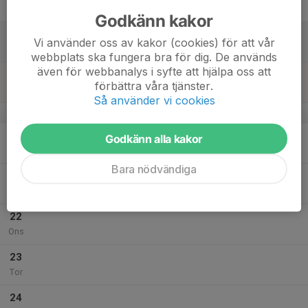
Fre
Godkänn kakor
18
Vi använder oss av kakor (cookies) för att vår
Lör
webbplats ska fungera bra för dig. De används
även för webbanalys i syfte att hjälpa oss att
19
förbättra våra tjänster.
Sön
Så använder vi cookies
v.21
20
Godkänn alla kakor
Mån
Bara nödvändiga
21
Tis
22
Ons
23
Tor
24