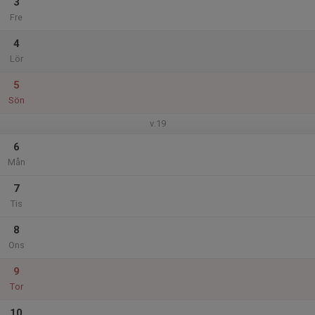
3
Fre
4
Lör
5
Sön
v.19
6
Mån
7
Tis
8
Ons
9
Tor
10