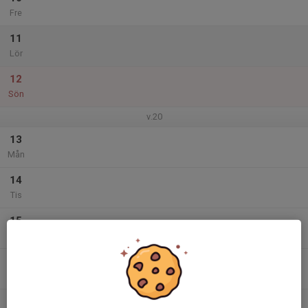
Fre
11
Lör
12
Sön
v.20
13
Mån
14
Tis
15
Ons
16
Tor
17